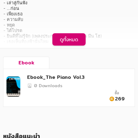
อาหาร สุขภาพ การแพทย์
- เล่าสู่กันฟัง

- ...ก่อน

ศิลปะ บันเทิง กีฬา ท่องเที่ยว
- เพียงเธอ

- ความลับ

- หยุด

สังคม วัฒนธรรม การปกครอง ศาสนาและปรัชญา
- ได้โปรด

- ยินดีที่ไม่รู้จัก (เพลงประกอบภาพยนตร์ กวน มึน โฮ)

ศาสนา และปรัชญา
ดูทั้งหมด
- เธอเห็นท้องฟ้านั่นไหม

- ของขวัญ

กฎหมาย สัญญา ภาษี
- ใจเอย (เพลงประกอบละคร สะใภ้จ้าว)

- รักไม่ต้องการเวลา (เพลงประกอบ กวน มึน โฮ)          
Ebook
การเงิน การลงทุน บริหาร
หนังสือคู่มือท่องเที่ยว "ฮ่องกง-มาเก๊า" เล่มนี้ จัดเต็มด้วยข้อมูลการเตรี
นิตยสาร หนังสือพิมพ์
Ebook_The Piano Vol.3
ยมตัว ที่พัก ตั๋วเครื่องบิน วิธีการเดินทาง เวลาเปิดปิด ค่าเข้าชม พิกัด 
0 Downloads
GPS แผนที่ นำท่านเจาะลึกสถานที่ท่องเที่ยวสำคัญ ร้านอาหาร แหล่ง
ครอบครัว
ชอปปิง ทั่วเกาะฮ่องกง และมาเก๊า สำหรับใครที่ยัง
ซื้อ
269
วรรณกรรม
การเกษตร ชีววิทยา
การเรียน การศึกษา
หนังสือแนะนำ
เทคโนโลยี การสื่อสาร วิทยาศาสตร์