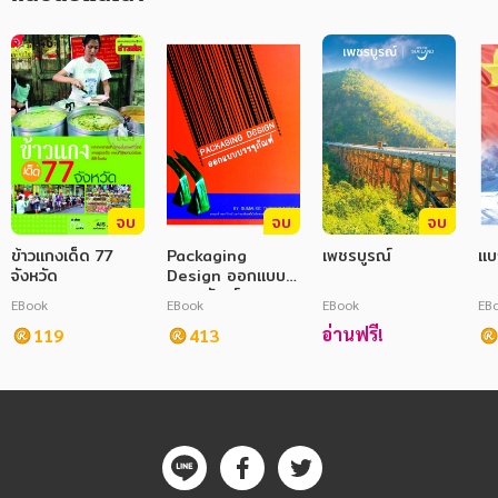
ภาษาศาสตร์
หนังสือเด็ก
การพัฒนาตนเอง
ความรู้ทั่วไป
การ์ตูนความรู้ การ์ตูน
จบ
จบ
จบ
ข้าวแกงเด็ด 77
Packaging
เพชรบูรณ์
แบก
การ์ตูนมังงะ (Manga)
จังหวัด
Design ออกแบบ
บรรจุภัณฑ์
EBook
EBook
EBook
EB
อ่านฟรี!
119
413