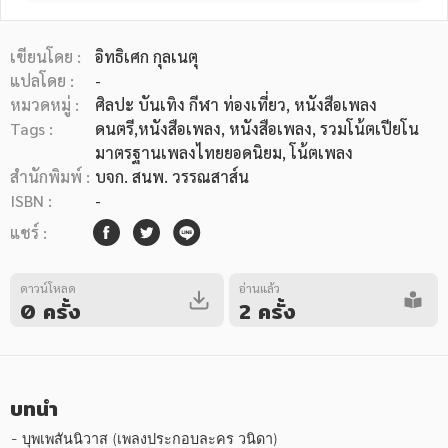
เขียนโดย :
อิทธิเศก กุลเนตุ
แปลโดย :
-
หมวดหมู่ :
ศิลปะ บันเทิง กีฬา ท่องเที่ยว
, หนังสือเพลง
Tags :
ดนตรี,หนังสือเพลง
,
หนังสือเพลง
,
รวมโน้ตเปียโน
หมวดหมู่หนังสือ
มาตรฐานเพลงไทยยอดนิยม
,
โน้ตเพลง
สำนักพิมพ์ :
บจก. สนพ. วรรณสาส์น
ISBN :
-
หมวดหมู่ยอดนิยม
แชร์ :
ดาวน์โหลด
อ่านแล้ว
หนังสือออกใหม่
หนังสือยอดนิยม
หนังสือเช่า
อีบุ๊กอ่านฟรี
0 ครั้ง
2 ครั้ง
หนังสือเสียง
โปรโมชั่นลดราคา
บทนำ
หมวดหมู่หนังสือ
- บุพเพสันนิวาส (เพลงประกอบละคร วนิดา)
