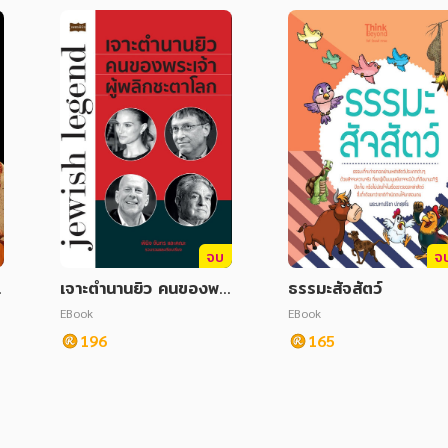
จบ
จ
เจาะตำนานยิว คนของพร
ธรรมะสัจสัตว์
ะเจ้า ผู้พลิกชะตาโลก
EBook
EBook
บ
196
165