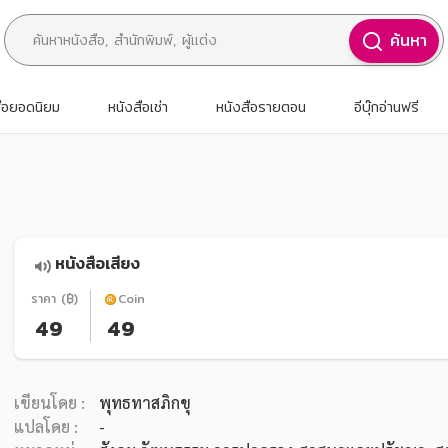
ค้นหา
สือยอดนิยม
หนังสือเช่า
หนังสือรายตอน
อีบุ๊กอ่านฟรี
หนังสือเสียง
ราคา (฿)
Coin
49
49
เขียนโดย :
พุทธทาสภิกขุ
แปลโดย :
-