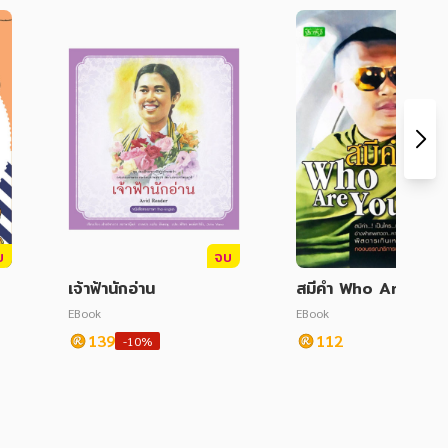
บ
จบ
เจ้าฟ้านักอ่าน
สมีคำ Who Are You
EBook
EBook
139
112
-10%