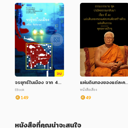
จบ
จรยุทธ์ในเมือง จาก 4
แผ่นดินทองของแต่ละคน
ม.ค. - 28 เม.ย. และ 25
ต้องสร้างด้วยแผ่นดินธร
EBook
หนังสือเสียง
ต.ค.2547 พ.1
รม ชุด ปรมัตถธรรมกลั
149
49
มา
หนังสือที่คุณน่าจะสนใจ