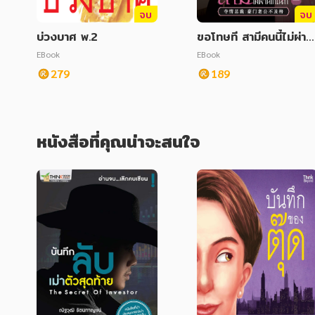
จบ
จบ
บ่วงบาศ พ.2
ขอโทษที สามีคนนี้ไม่ผ่าน
กณฑ์ เล่ม 8
EBook
EBook
279
189
หนังสือที่คุณน่าจะสนใจ