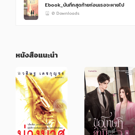
Ebook_บันทึกสุดท้ายก่อนเธอจะหายไป
0 Downloads
   คำขอสั้น ๆ ห้าข้อที่ดูจะเป็นไปไม่ได้และไม่มีแก่นสาร กลับแฝงความหมายและบอกเล่าเรื่องราวชีวิตของพี่สาวฝาแฝด รวมถึงครอบครัวใน
มุมที่เธอไม่เคยรู้ ทุกย่างก้าวที่ดำเนินตามบ
รู้สึกผิดบางอย่างที่ยุนชีอาเก็บงำไว้ และกล
หนังสือแนะนำ