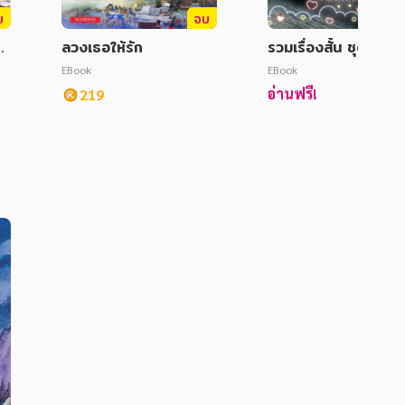
บ
จบ
บ
ลวงเธอให้รัก
รวมเรื่องสั้น ชุด AM
G THE CROWD
EBook
EBook
อ่านฟรี!
219