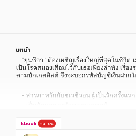
หนังสือเด็ก
หนังสือเด็ก
การพัฒนาตนเอง
การพัฒนาตนเอง
ความรู้ทั่วไป
ความรู้ทั่วไป
การ์ตูนความรู้ การ์ตูน
การ์ตูนความรู้ การ์ตูน
บทนำ
การ์ตูนมังงะ (Manga)
การ์ตูนมังงะ (Manga)
   "ยุนชีอา" ต้องเผชิญเรื่องใหญ่ที่สุดในชีวิต เมื่อจู่ ๆ "ยุนเซอา" พี่สาวฝาแฝดหายตัวไป พร้อมทิ้งสมุดบัญชีที่มีเงินสามสิบล้านวอน และแม่ที่ป่วย
เป็นโรคสมองเสื่อมไว้กับเธอเพียงลำพัง เรื่องร
ตามบักเกตลิสต์ จึงจะบอกรหัสบัญชีเงินฝากให
   - สารภาพรักกับชเวชีวอน ผู้เป็นรักครั้งแรก
   - เป็นนักแสดงหลักของละครเวที
   - ให้อภัยคนที่ไม่น่าให้อภัย
Ebook
ลด 10%
   - เดินเล่นกับเจ้าปราสาท
   - ออกตามหาเวลาที่หายไป