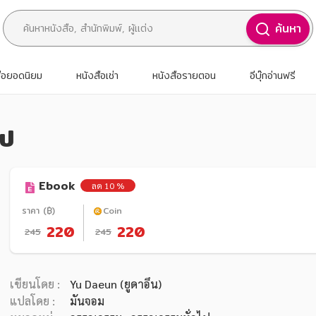
ค้นหา
สือยอดนิยม
หนังสือเช่า
หนังสือรายตอน
อีบุ๊กอ่านฟรี
ไป
Ebook
ลด 10 %
ราคา (฿)
Coin
220
220
245
245
เขียนโดย :
Yu Daeun (ยูดาอึน)
แปลโดย :
มันจอม