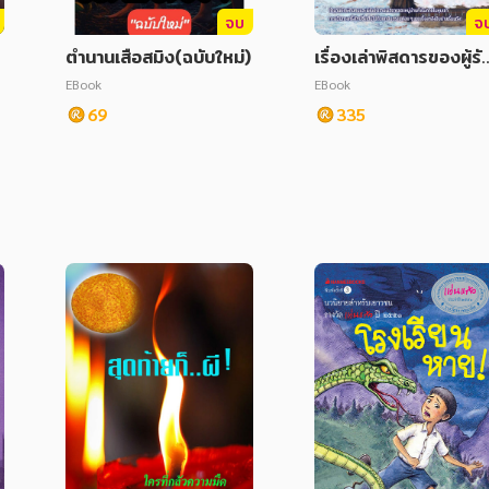
จบ
จ
เ
ตำนานเสือสมิง(ฉบับใหม่)
เรื่องเล่าพิสดารของผู้รั
สารแห่งแดนเหนือ
EBook
EBook
69
335