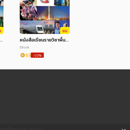
บ
จบ
นฐ
หนังสือเรียนรายวิชาพื้นฐ
โน
านวิทยาศาสตร์และเทคโน
EBook
โลยี ม.2 เล่ม 1
53
-10%
ุกกี้
Privacy Policy