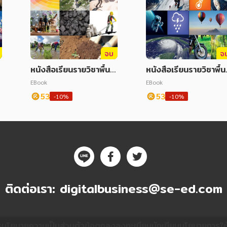
จบ
จ
หนังสือเรียนรายวิชาพื้นฐ
หนังสือเรียนรายวิชาพื้
น
านวิทยาศาสตร์และเทคโน
านวิทยาศาสตร์และเทค
EBook
EBook
โลยี ม.2 เล่ม 2
โลยี ม.1 เล่ม 2
53
53
-10%
-10%
ติดต่อเรา:
digitalbusiness@se-ed.com
ร
นโยบายความเป็นส่วนตัว
ข้อตกลงลงทะเบียนนักเขียน
นโยบายการใช้ค