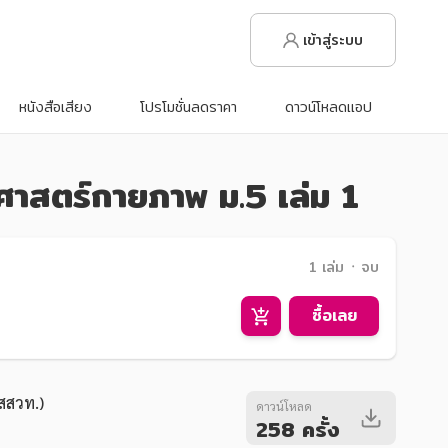
เข้าสู่ระบบ
หนังสือเสียง
โปรโมชั่นลดราคา
ดาวน์โหลดแอป
าศาสตร์กายภาพ ม.5 เล่ม 1
1 เล่ม ᛫ จบ
ซื้อเลย
สสวท.)
ดาวน์โหลด
258 ครั้ง