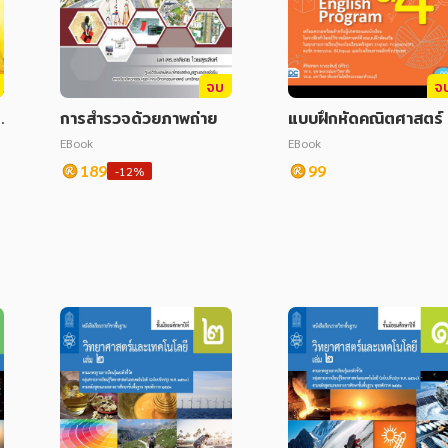
จบ
จ
ง
การสำรวจด้วยภาพถ่าย
แบบฝึกหัดคณิตศาสตร์
P ป.4
EBook
EBook
น
189
99
-12%