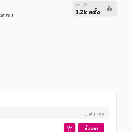
อ่านแล้ว
1.2k ครั้ง
สสวท.)
1 เล่ม
จบ
ซื้อเลย