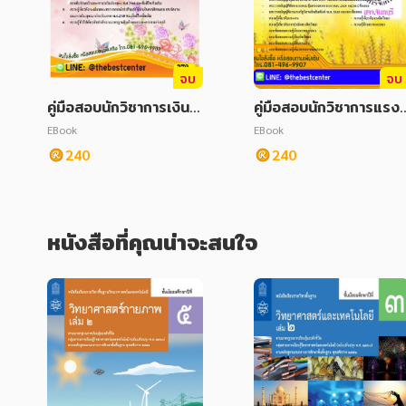
จบ
จบ
คู่มือสอบนักวิชาการเงินแ
คู่มือสอบนักวิชาการแรง
ละบัญชี สำนักงานมาตรฐ
าน (ด้านจิตวิทยาการแนะ
EBook
EBook
านสินค้าเกษตรและอาหาร
แนว) สำนักงานจัดหางา
240
240
แห่งชาติ
จังหวัดจันทบุรี
หนังสือที่คุณน่าจะสนใจ