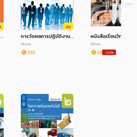
บ
จบ
 E
การวัดผลการปฏิบัติงานอ
หนังสือเรียนวิทยาศาส
งค์กร
ฯ เทคโนโลยี (วิทยากา
EBook
EBook
คำนวณ) ม.4 (หลักสูต
330
67
-10%
60)