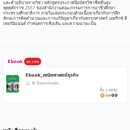
อาหาร สุขภาพ การแพทย์
และคำอธิบายรายวิชา หลักสูตรประกาศนียบัตรวิชาชีพชั้นสูง 
พุทธศักราช 2557 ของสำนักงานคณะกรรมการการอาชีวศึกษา 
ศิลปะ บันเทิง กีฬา ท่องเที่ยว
กระทรวงศึกษาธิการ ภายในเล่มประกอบด้วยเนื้อหาเกี่ยวกับการฝึก
ทักษะการคิดคำนวณและการแก้ปัญหาเกี่ยวกับตรรกศาสตร์ เมทริกซ์ ดี
เทอร์มิแนนต์ กำหนดการเชิงเส้น และความน่าจะเป็น
สังคม วัฒนธรรม การปกครอง ศาสนาและปรัชญา
ศาสนา และปรัชญา
กฎหมาย สัญญา ภาษี
การเงิน การลงทุน บริหาร
Ebook
ลด 10%
นิตยสาร หนังสือพิมพ์
Ebook_คณิตศาสตร์ธุรกิจ
ครอบครัว
0 Downloads
ซื้อ (-10%)
วรรณกรรม
99
110
การเกษตร ชีววิทยา
การเรียน การศึกษา
เทคโนโลยี การสื่อสาร วิทยาศาสตร์