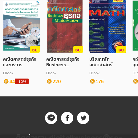
จบ
จบ
จบ
คณิตศาสตร์ธุรกิจ
คณิตศาสตร์ธุรกิจ
ปริญญาโท
คณ
และบริการ
Business
คณิตศาสตร์
อุ
Mathematic
EBook
EBook
EBook
EB
44
220
175
-10%
ติดต่อเรา:
digitalbusiness@se-