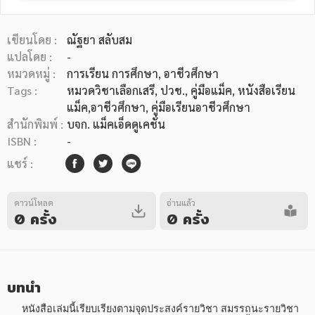
เขียนโดย :
ณัฐยา สลับสม
แปลโดย :
-
หมวดหมู่ :
การเรียน การศึกษา
, อาชีวศึกษา
Tags :
หมวดวิชาเลือกเสรี
,
ปวช.
,
คู่มือแม็ค
,
หนังสือเรียน
หมวดหมู่หนังสือ
แม็ค,อาชีวศึกษา
,
คู่มือเรียนอาชีวศึกษา
สำนักพิมพ์ :
บจก. แม็คเอ็ดดูเคชั่น
ISBN :
-
หมวดหมู่ยอดนิยม
แชร์ :
ดาวน์โหลด
อ่านแล้ว
หนังสือออกใหม่
หนังสือยอดนิยม
หนังสือเช่า
อีบุ๊กอ่านฟรี
0 ครั้ง
0 ครั้ง
หนังสือเสียง
โปรโมชั่นลดราคา
บทนำ
หมวดหมู่หนังสือ
     หนังสือเล่มนี้เรียบเรียงตามจุดประสงค์รายวิชา สมรรถนะรายวิชา 