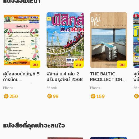
หนังสือแนะนำ
ภาษาศาสตร์
หนังสือเด็ก
การพัฒนาตนเอง
ความรู้ทั่วไป
การ์ตูนความรู้ การ์ตูน
จบ
จบ
จบ
การ์ตูนมังงะ (Manga)
คู่มือสอบนักบัญชี 5
ฟิสิกส์ ม.4 เล่ม 2
THE BALTIC
คู่
การนิคม
ปรับปรุงใหม่ 2568
RECOLLECTIONS :
พน
อุตสาหกรรมแห่ง
Reflections on
กร
EBook
EBook
EBook
EB
ประเทศไทย
scholarly visits
250
99
to Finland,
159
Estonia, Sweden
& Denmark in
2024
หนังสือที่คุณน่าจะสนใจ