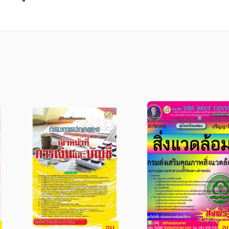
้เกี่ยวไฟฟ้า และระบบไฟฟ้า

ล็กทรอนิกส์

ท์

นวน 100 ข้อ)

นวน 100 ข้อ)

านวน 30 ข้อ)
ารสอบแข่งขันฯ ในครั้งนี้

ห็นความสำคัญจึงได้จัดทำหนังสือเล่มนี้ขึ้นมา ประก
ได้เตรียมตัวอ่านล่วงหน้า มีความพร้อมในการทำข้อ
จบ
จ