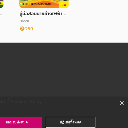
จบ
ื่
คู่มือสอบนายช่างไฟฟ้า ก
ิภ
รมอุตุนิยมวิทยา
EBook
250
ุกกี้
Privacy Policy
×
ยอมรับทั้งหมด
ปฏิเสธทั้งหมด