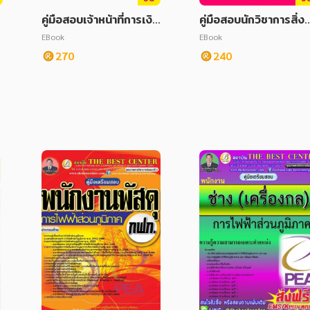
คู่มือสอบเจ้าหน้าที่การเงิน
คู่มือสอบนักวิชาการสิ่ง
และบัญชี กรมการปกครอ
ดล้อม กระทรวงทรัพยา
EBook
EBook
ง ปี 68
รธรรมชาติและสิ่งแวดล
270
240
ม