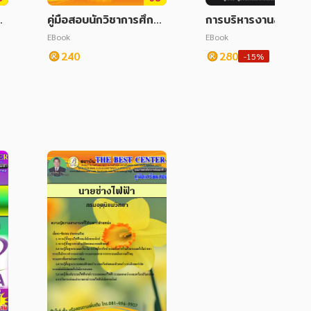
แว
คู่มือสอบนักวิชาการศึกษา
การบริหารงานสาธารณ
ก
สนง.ปลัดกระทรวงศึกษา
ขท้องถิ่น
EBook
EBook
้อ
ธิการ
240
280
-15%