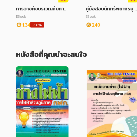
การวางผังบริเวณกับการ
คู่มือสอบนักทรัพยากรบุค
วิเคราะห์ที่ตั้งโครงการ (S
คล สำนักกระทรวงทรัพย
EBook
EBook
ite Planning & Analy
ากรธรรมชาติและสิ่งแวด
134
240
-10%
sis)
ล้อม ปี 2563
หนังสือที่คุณน่าจะสนใจ