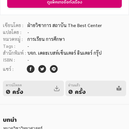
ดูแพ็คเกจซื้อทั้งเรื่อง
เขียนโดย :
ฝ่ายวิชาการ สถาบัน The Best Center
แปลโดย :
-
หมวดหมู่ :
การเรียน การศึกษา
หมวดหมู่หนังสือ
Tags :
-
สำนักพิมพ์ :
บจก. เดอะเบสท์เซ็นเตอร์ อินเตอร์ กรุ๊ป
ISBN :
-
หมวดหมู่ยอดนิยม
แชร์ :
ดาวน์โหลด
อ่านแล้ว
หนังสือออกใหม่
หนังสือยอดนิยม
หนังสือเช่า
อีบุ๊กอ่านฟรี
0 ครั้ง
0 ครั้ง
หนังสือเสียง
โปรโมชั่นลดราคา
บทนำ
หมวดหมู่หนังสือ
หมวดวิชาวิทยาศาสตร์
