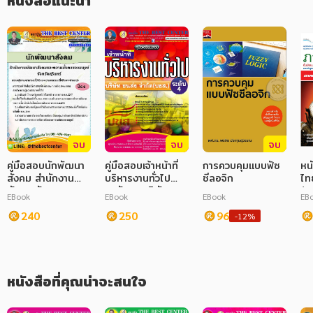
หนังสือแนะนำ
ภาษาศาสตร์
หนังสือเด็ก
การพัฒนาตนเอง
ความรู้ทั่วไป
การ์ตูนความรู้ การ์ตูน
จบ
จบ
จบ
การ์ตูนมังงะ (Manga)
คู่มือสอบนักพัฒนา
คู่มือสอบเจ้าหน้าที่
การควบคุมแบบฟัซ
หน
สังคม สำนักงาน
บริหารงานทั่วไป
ซีลอจิก
ไท
พัฒนาสังคมและ
ระดับ 4 บริษัท
(ห
EBook
EBook
EBook
EB
ความมั่นคงของ
ขนส่ง จำกัด
มนุษย์จังหวัด
240
250
96
-12%
สุรินทร์
หนังสือที่คุณน่าจะสนใจ