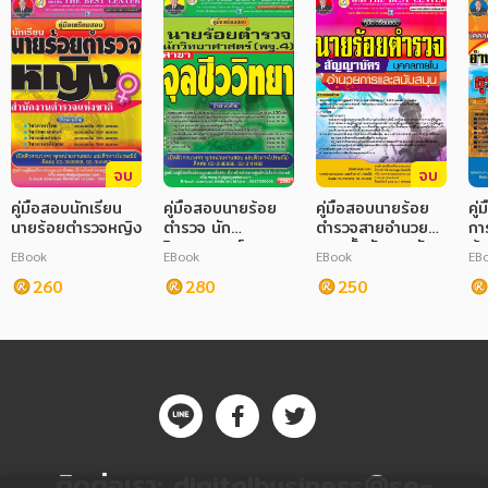
จบ
จบ
คู่มือสอบนักเรียน
คู่มือสอบนายร้อย
คู่มือสอบนายร้อย
คู
นายร้อยตำรวจหญิง
ตำรวจ นัก
ตำรวจสายอำนวย
กา
วิทยาศาสตร์ สาขา
การ ชั้นสัญญาบัตร
ด้
EBook
EBook
EBook
EB
จุลชีววิทยา
ตำ
260
280
250
ติดต่อเรา:
digitalbusiness@se-