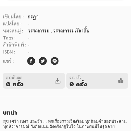
เขียนโดย :
กรฎา
แปลโดย :
-
หมวดหมู่ :
วรรณกรรม
, วรรณกรรมเรื่องสั้น
Tags :
-
หมวดหมู่หนังสือ
สำนักพิมพ์ :
-
ISBN :
-
แชร์ :
หมวดหมู่ยอดนิยม
ดาวน์โหลด
อ่านแล้ว
0 ครั้ง
0 ครั้ง
หนังสือออกใหม่
หนังสือยอดนิยม
หนังสือเช่า
อีบุ๊กอ่านฟรี
หนังสือเสียง
โปรโมชั่นลดราคา
บทนำ
หมวดหมู่หนังสือ
สุข เศร้า เหงา และรัก ... ทุกเรื่องราวเรียงร้อย ทุกถ้อยคำสอดประสาน 
ทุกห้วงอารมณ์ ยังติดแน่น ฝังตรึงอยู่ในใจ ในภาพฝันนี้ไม่รู้คลาย