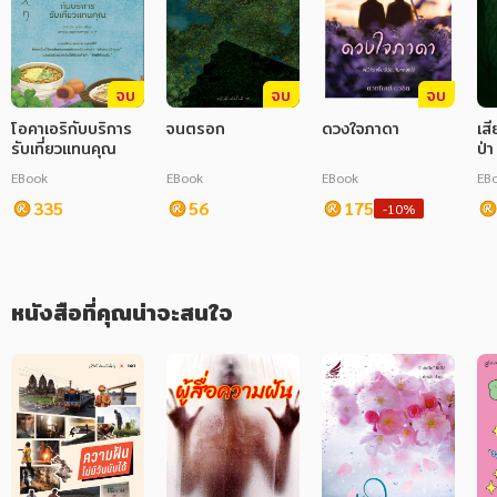
ภาษาศาสตร์
หนังสือเด็ก
จบ
จบ
จบ
โอคาเอริกับบริการ
การพัฒนาตนเอง
จนตรอก
ดวงใจภาดา
เส
รับเที่ยวแทนคุณ
ป่า
ความรู้ทั่วไป
EBook
EBook
EBook
EB
335
56
175
-10%
การ์ตูนความรู้ การ์ตูน
การ์ตูนมังงะ (Manga)
หนังสือที่คุณน่าจะสนใจ