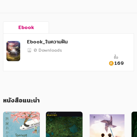
อาหาร สุขภาพ การแพทย์
ศิลปะ บันเทิง กีฬา ท่องเที่ยว
สังคม วัฒนธรรม การปกครอง ศาสนาและปรัชญา
Ebook
ศาสนา และปรัชญา
Ebook_ในความฝัน
กฎหมาย สัญญา ภาษี
0 Downloads
ซื้อ
การเงิน การลงทุน บริหาร
169
นิตยสาร หนังสือพิมพ์
ครอบครัว
หนังสือแนะนำ
วรรณกรรม
การเกษตร ชีววิทยา
การเรียน การศึกษา
เทคโนโลยี การสื่อสาร วิทยาศาสตร์