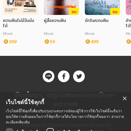
จบ
จบ
ความฝันไม่มีวันนับ
ผู้สื่อความฝัน
รักในความฝัน
ถ้า
ได้
ได
สล
EBook
EBook
EBook
EB
399
59
499
ติดต่อเรา:
digitalbusiness@se-
×
ed.com
เว็บไซต์นี้ใช้คุกกี้
เว็บไซต์นี้ใช้คุกกี้เพื่อปรับปรุงประสบการณ์ของผู้ใช้ การใช้เว็บไซต์นี้จะถือว่า
คุณให้ความยินยอมในการใช้คุกกี้ภายใต้นโยบายการใช้คุกกี้ของเรา
อ่านราย
ละเอียดเพิ่มเติม
ข้อตกลงการใช้บริการ
นโยบายความเป็นส่วนตัว