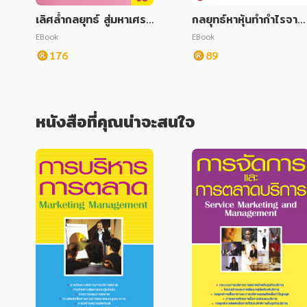
เลิศล้ำกลยุทธ์ สู่มหาเศรษ
กลยุทธ์หาหุ้นทำกำไรจาก
ฐีอาณาจักรเครือข่าย
หุ้นที่คนมองข้าม
EBook
EBook
176
89
หนังสือที่คุณน่าจะสนใจ