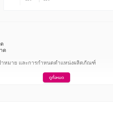
ด

าด

เป้าหมาย และการกำหนดตำแหน่งผลิตภัณฑ์

ดูทั้งหมด
ตลาด