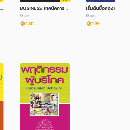
็จ
BUSINESS เทคนิคการบ
เริ่มต้นซื้อกองทุนรวมด
ริหารธุรกิจ
ยตัวเอง
EBook
EBook
180
195