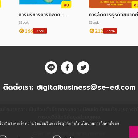
จบ
จ
การบริหารการตลาด : M
การจัดการธุรกิจขนาดย
arketing Managemen
ม 2009
EBook
EBook
t
166
212
-15%
-15%
ติดต่อเรา:
digitalbusiness@se-ed.com
ร
นโยบายความเป็นส่วนตัว
ข้อตกลงลงทะเบียนนักเขียน
นโยบายการใช้ค
การขอใช้สิทธิข้อมูลส่วนบุคคล
ซต์นี้จะถือว่าคุณให้ความยินยอมในการใช้คุกกี้ภายใต้นโยบายการใช้คุกกี้ของ
Copyright © 2020 All rights reserved.