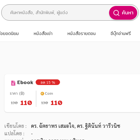
ค้นหา
สือยอดนิยม
หนังสือเช่า
หนังสือรายตอน
อีบุ๊กอ่านฟรี
Ebook
ลด 15 %
ราคา (฿)
Coin
110
110
130
130
เขียนโดย :
ดร. ฉัตยาพร เสมอใจ, ดร. ฐิตินันท์ วารีวนิช
แปลโดย :
-