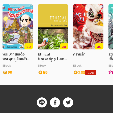
จบ
จบ
จบ
พระบาทสมเด็จ
Ethical
ครามรัก
รว
พระพุทธเลิศหล้า
Marketing โมเดล
เพื
นภาลัย ผู้สร้างยุค
ธุรกิจเปลี่ยนโลก
EBook
EBook
EBook
EB
ทองของวรรณคดี
อ่
ไทย
99
59
283
-10%