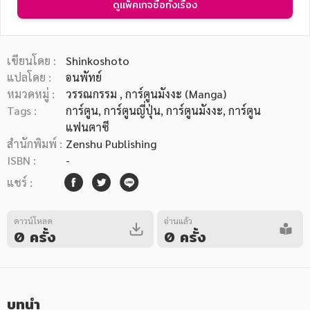
ดูแพ็คเกจซื้อทั้งเรื่อง
เขียนโดย :
Shinkoshoto
แปลโดย :
อนพัทย์
หมวดหมู่ :
วรรณกรรม
, การ์ตูนมังงะ (Manga)
หมวดหมู่หนังสือ
Tags :
การ์ตูน
,
การ์ตูนญี่ปุ่น
,
การ์ตูนมังงะ
,
การ์ตูน
แฟนตาซี
สำนักพิมพ์ :
Zenshu Publishing
หมวดหมู่ยอดนิยม
ISBN :
-
แชร์ :
หนังสือออกใหม่
หนังสือยอดนิยม
หนังสือเช่า
อีบุ๊กอ่านฟรี
ดาวน์โหลด
อ่านแล้ว
0 ครั้ง
0 ครั้ง
หนังสือเสียง
โปรโมชั่นลดราคา
หมวดหมู่หนังสือ
บทนำ