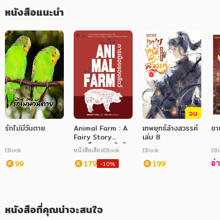
หนังสือแนะนำ
ภาษาศาสตร์
หนังสือเด็ก
การพัฒนาตนเอง
ความรู้ทั่วไป
การ์ตูนความรู้ การ์ตูน
จบ
การ์ตูนมังงะ (Manga)
รักไม่มีวันตาย
Animal Farm : A
เทพยุทธ์ล้างสวรรค์
ชา
Fairy Story
เล่ม 8
การเมืองของสัตว์
EBook
หนังสือเสียง
EBook
EBook
EB
อ่
99
179
199
-10%
หนังสือที่คุณน่าจะสนใจ