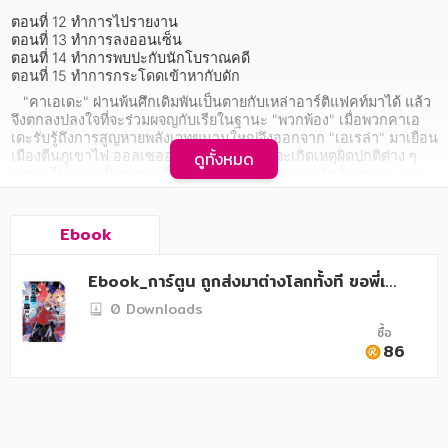
อาหาร สุขภาพ การแพทย์
ตอนที่ 12 ทำการไปรายงาน

ตอนที่ 13 ทำการลงออนเซ็น

ศิลปะ บันเทิง กีฬา ท่องเที่ยว
ตอนที่ 14 ทำการพบปะกับนักโบราณคดี

ตอนที่ 15 ทำการกระโดดเข้าหากับดัก
สังคม วัฒนธรรม การปกครอง ศาสนาและปรัชญา
   "คาเอเดะ" ผ่านพ้นศึกเดิมพันเป็นตายกับเหล่าอาร์ติแฟคท์มาได้ แล้ว
จึงตกลงปลงใจที่จะร่วมผจญกับเรียในฐานะ "พวกพ้อง" เมื่อพวกคาเอ
ศาสนา และปรัชญา
เดะรับรู้ถึงการสูญหายพลังเวทขนานใหญ่จึงออกจาก "เอเรล่า" มาเยือน
เมืองตีนภูเขาไฟ ออลเซออน ออลเซออนมักจะเกิดเหตุผิดปกติต่าง ๆ 
ดูทั้งหมด
กฎหมาย สัญญา ภาษี
นานา ไม่ว่าจะเป็นการเคลื่อนขบวนขนาดใหญ่ของสัตว์อสูรและแผ่น
ดินไหวบ่อยครั้ง ทั้งสองคนจึงออกตรวจหาสาเหตุความผิดปกติ โดย
การเงิน การลงทุน บริหาร
รับคำร้องประสานงานตรวจสอบโบราณสถาน แต่ดูเหมือนว่าการตรวจ
สอบโบราณสถานอันแอบแฝงไปด้วยสัตว์อสูรและกับดักกลับไม่ใช่ใช่
Ebook
นิตยสาร หนังสือพิมพ์
งานหมู...?

Ebook_การ์ตูน ถูกส่งมาต่างโลกทั้งที ขอพี่เป็น
   ปารตี้สุดแหวกแนวพร้อมออกตะลุยในการ์ตูนแฟนตาซีผจญภัยเรื่อง
ครอบครัว
ดังเล่มที่ 4!
นักดาบเวทสุดโกงซะเลย เล่ม 4
0 Downloads
วรรณกรรม
ซื้อ
86
การเกษตร ชีววิทยา
การเรียน การศึกษา
เทคโนโลยี การสื่อสาร วิทยาศาสตร์