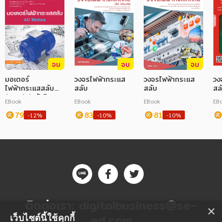
จบ
จบ
จบ
มอเตอร์
วงจรไฟฟ้ากระแส
วงจรไฟฟ้ากระแส
วง
ไฟฟ้ากระแสสลับ
สลับ
สลับ
สล
(สอศ.) (รหัสวิชา
EBook
EBook
EBook
EB
20104-2008)
79
83
81
-12%
-10%
-10%
ติดต่อเรา:
digitalbusiness@se-
×
ed.com
เว็บไซต์นี้ใช้คุกกี้