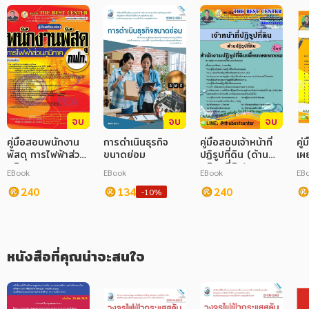
ภาษาศาสตร์
หนังสือเด็ก
การพัฒนาตนเอง
ความรู้ทั่วไป
จบ
จบ
จบ
การ์ตูนความรู้ การ์ตูน
คู่มือสอบพนักงาน
การดำเนินธุรกิจ
คู่มือสอบเจ้าหน้าที่
คู
พัสดุ การไฟฟ้าส่วน
ขนาดย่อม
ปฏิรูปที่ดิน (ด้าน
เผ
การ์ตูนมังงะ (Manga)
ภูมิภาค
ปฏิรูปที่ดิน)
รา
EBook
EBook
EBook
EB
สำนักงานปฏิรูปที่ดิน
สน
240
134
เพื่อเกษตรกรรม
240
สุ
-10%
หนังสือที่คุณน่าจะสนใจ