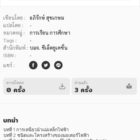
เขียนโดย :
อภิรักษ์ สุขเกษม
แปลโดย :
-
หมวดหมู่ :
การเรียน การศึกษา
Tags :
-
หมวดหมู่หนังสือ
สำนักพิมพ์ :
บมจ. ซีเอ็ดยูเคชั่น
ISBN :
-
แชร์ :
หมวดหมู่ยอดนิยม
ดาวน์โหลด
อ่านแล้ว
0 ครั้ง
3 ครั้ง
หนังสือออกใหม่
หนังสือยอดนิยม
หนังสือเช่า
อีบุ๊กอ่านฟรี
หนังสือเสียง
โปรโมชั่นลดราคา
บทนำ
หมวดหมู่หนังสือ
บทที่ 1 การเหนี่ยวนำแม่เหล็กไฟฟ้า

บทที่ 2 ชนิดและโครงสร้างของมอเตอร์ไฟฟ้า
