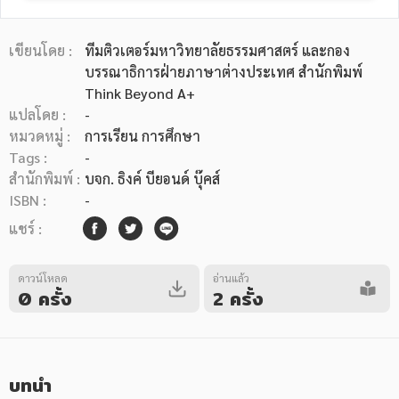
เขียนโดย :
ทีมติวเตอร์มหาวิทยาลัยธรรมศาสตร์ และกอง
บรรณาธิการฝ่ายภาษาต่างประเทศ สำนักพิมพ์
Think Beyond A+
แปลโดย :
-
หมวดหมู่หนังสือ
หมวดหมู่ :
การเรียน การศึกษา
Tags :
-
สำนักพิมพ์ :
บจก. ธิงค์ บียอนด์ บุ๊คส์
ISBN :
-
หมวดหมู่ยอดนิยม
แชร์ :
หนังสือออกใหม่
หนังสือยอดนิยม
หนังสือเช่า
อีบุ๊กอ่านฟรี
ดาวน์โหลด
อ่านแล้ว
0 ครั้ง
2 ครั้ง
หนังสือเสียง
โปรโมชั่นลดราคา
หมวดหมู่หนังสือ
บทนำ