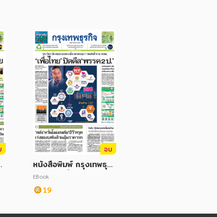
บ
จบ
กิ
หนังสือพิมพ์ กรุงเทพธุรกิ
คม
จ วันศุกร์ที่ 11 สิงหาคม
EBook
2566
19