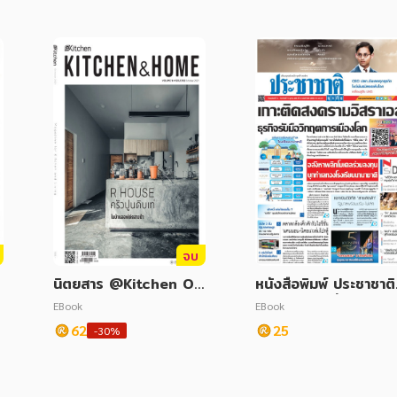
จบ
ิ
นิตยสาร @Kitchen Oc
หนังสือพิมพ์ ประชาชาติ
tober 2021
รกิจ ฉบับวันที่ 12 ตุลา
EBook
EBook
ม 2566
62
25
-30%