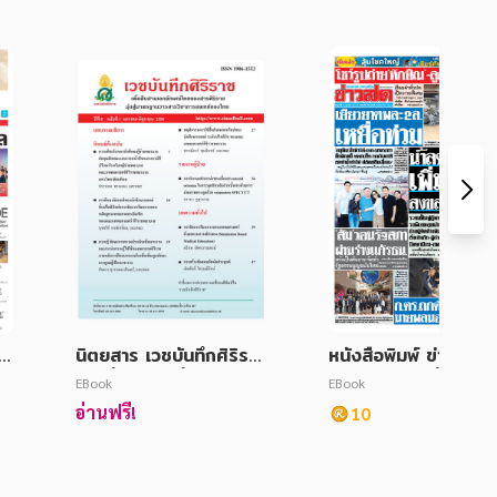
ธุ
นิตยสาร เวชบันทึกศิริรา
หนังสือพิมพ์ ข่าวสด (
ค
ช ปีที่ 8 ฉบับที่ 1 มกราค
ยวัน) ฉบับวันที่ 28 พ
EBook
EBook
ม-มิถุนายน 2558
จิกายน 2568
อ่านฟรี!
10