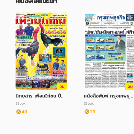
หนังสือแนะนำ
จบ
จบ
นิตยสาร เพื่อนไก่ชน ปีที่
หนังสือพิมพ์ กรุงเทพธุรก
20 ฉบับที่ 437 ตุลาคม
จ วันศุกร์ที่ 15 เมษายน
EBook
EBook
2563
2565
40
19