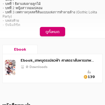
อาหาร สุขภาพ การแพทย์
- บทที่ 1 ธิดาแห่งลายลูกไม้

- บทที่ 2 หญิงสาวจอมปลอม

ศิลปะ บันเทิง กีฬา ท่องเที่ยว
- บทที่ 3 เทศกาลกุลสตรีต้นแบบแห่งการทำลายล้าง (Gothic Lolita 
Party)

สังคม วัฒนธรรม การปกครอง ศาสนาและปรัชญา
- บทส่งท้าย

- ปัจฉิมลิขิต
ศาสนา และปรัชญา
ดูทั้งหมด
   นัตสึฮิโกะ เด็กหนุ่มจอมเวทผู้หวนกลับมายังญี่ปุ่นซึ่งได้กลายสภาพ
กฎหมาย สัญญา ภาษี
เป็นโลกปิศาจ เขาได้ใช้ชีวิตอย่างเพลิดเพลินในรั้วโรงเรียนใหม่อีกครั้ง
กับเด็กสาวที่เขารักที่สุดโอริฮิเมะ ในช่วงเวลานั้นเองเฮลก้าสาวน้อยผู้
การเงิน การลงทุน บริหาร
Ebook
งดงามที่ได้ถอนตัวจากการต่อสู้เพื่อรักษาตัวได้กลับมายังองค์กรรักษา
ความสงบภายในประเทศ “อิเดียล” ที่นัตสึฮิโกะสังกัดอยู่ด้วย นัตสึฮิโกะ
นิตยสาร หนังสือพิมพ์
มีความรู้สึกชอบพอกับเฮลก้าที่น่ารักและอ่อนโยนในฐานะเพื่อน ทว่า
Ebook_เทพบุตรเปลวฟ้า ศาสตราสังหารเทพ เ
เธอที่บอกว่าเป็นแวมไพร์ของแท้ ภายในนั้นกลับมีความลับที่สำคัญปิด
ล่ม 2
ครอบครัว
0 Downloads
ซ่อนเอาไว้!
ซื้อ
วรรณกรรม
139
การเกษตร ชีววิทยา
การเรียน การศึกษา
เทคโนโลยี การสื่อสาร วิทยาศาสตร์