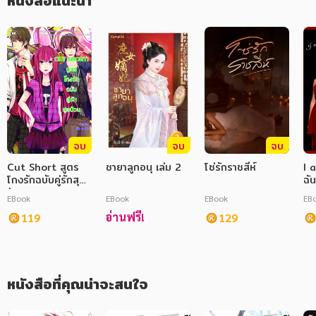
หนังสือแนะนำ
ภาษาศาสตร์
หนังสือเด็ก
การพัฒนาตนเอง
ความรู้ทั่วไป
การ์ตูนความรู้ การ์ตูน
จบ
จบ
จบ
การ์ตูนมังงะ (Manga)
Cut Short สูตร
ชายาลูกอนุ เล่ม 2
โซ่รักราชสีห์
I 
โกงรักฉบับคู่รักสุด
ฉัน
ป่วน
EBook
EBook
EBook
EB
อ่านฟรี!
119
129
หนังสือที่คุณน่าจะสนใจ