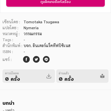
ดูแพ็คเกจซื้อทั้งเรื่อง
เขียนโดย :
Tomotaka Tsugawa
แปลโดย :
Nymeria
หมวดหมู่ :
วรรณกรรม
หมวดหมู่หนังสือ
Tags :
-
สำนักพิมพ์ :
บจก. อินเตอร์แร็คทีฟบิซิเนส
ISBN :
-
หมวดหมู่ยอดนิยม
แชร์ :
ดาวน์โหลด
อ่านแล้ว
หนังสือออกใหม่
หนังสือยอดนิยม
หนังสือเช่า
อีบุ๊กอ่านฟรี
0 ครั้ง
0 ครั้ง
หนังสือเสียง
โปรโมชั่นลดราคา
บทนำ
หมวดหมู่หนังสือ
- บทนำ
