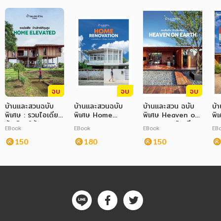
จบ
จบ
จบ
บ้านและสวนฉบับ
บ้านและสวนฉบับ
บ้านและสวน ฉบับ
บ้
พิเศษ : รวมไอเดีย
พิเศษ Home
พิเศษ Heaven on
พิ
บ้านไทยใต้ถุนสูง
Renovation
Earth รวมไอเดีย
Ho
EBook
EBook
EBook
EB
Home Elevated
บ้านชั้นเดียว
บ้
150
180
150
ใน
ธร