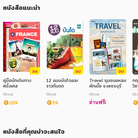
หนังสือแนะนำ
ภาษาศาสตร์
หนังสือเด็ก
การพัฒนาตนเอง
ความรู้ทั่วไป
การ์ตูนความรู้ การ์ตูน
จบ
จบ
จบ
การ์ตูนมังงะ (Manga)
คู่มือนักเดินทาง
12 แบบบันไดและ
Travel ชุมชนแหลม
ทฤ
ฝรั่งเศส
ราวกันตก
ผักเบี้ย จ.เพชรบุรี
วิ
ชา
EBook
EBook
EBook
EB
อ่านฟรี!
209
59
หนังสือที่คุณน่าจะสนใจ