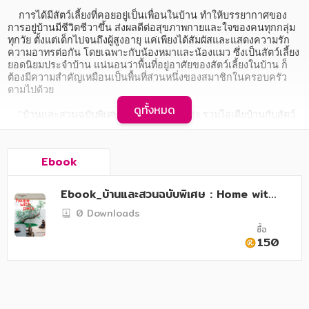
อาหาร สุขภาพ การแพทย์
    การได้มีสัตว์เลี้ยงที่คอยอยู่เป็นเพื่อนในบ้าน ทำให้บรรยากาศของ
การอยู่บ้านมีชีวิตชีวาขึ้น ส่งผลดีต่อสุขภาพกายและใจของคนทุกกลุ่ม
ศิลปะ บันเทิง กีฬา ท่องเที่ยว
ทุกวัย ตั้งแต่เด็กไปจนถึงผู้สูงอายุ แค่เพียงได้สัมผัสและแสดงความรัก
ความอาทรต่อกัน โดยเฉพาะกับน้องหมาและน้องแมว ซึ่งเป็นสัตว์เลี้ยง
สังคม วัฒนธรรม การปกครอง ศาสนาและปรัชญา
ยอดนิยมประจำบ้าน แน่นอนว่าพื้นที่อยู่อาศัยของสัตว์เลี้ยงในบ้าน ก็
ต้องมีความสำคัญเหมือนเป็นพื้นที่ส่วนหนึ่งของสมาชิกในครอบครัว
ศาสนา และปรัชญา
ตามไปด้วย

ดูทั้งหมด
กฎหมาย สัญญา ภาษี
    "บ้านและสวนฉบับพิเศษ : Home with Pets รวมไอเดียบ้านกับสัตว์
เลี้ยงแสนรัก" เล่มนี้ จึงได้รวบรวมบ้านที่ออกแบบตกแต่งสวยงาม แถม
ยังมีมุมพิเศษสำหรับน้อง ๆ สัตว์เลี้ยงด้วย ไม่ว่าจะเป็นการทำช่อง
การเงิน การลงทุน บริหาร
หน้าต่างระดับต่ำสำหรับน้อง ๆ ได้มองวิว ที่วิ่งเล่น ที่อาบน้ำ ช่องประตู
Ebook
ส่วนตัว หรือที่นอนสุดนุ่ม นอกจากนี้ยังมีภาพความน่ารักและความ
นิตยสาร หนังสือพิมพ์
ผูกพัน ระหว่างเจ้าของบ้านกับสัตว์เลี้ยงของแต่ละบ้าน ที่เห็นแล้วอดมัน
เขี้ยวไม่ได้!
Ebook_บ้านและสวนฉบับพิเศษ : Home with
ครอบครัว
Pets รวมไอเดียบ้านกับสัตว์เลี้ยงแสนรัก
0 Downloads
วรรณกรรม
ซื้อ
150
การเกษตร ชีววิทยา
การเรียน การศึกษา
เทคโนโลยี การสื่อสาร วิทยาศาสตร์