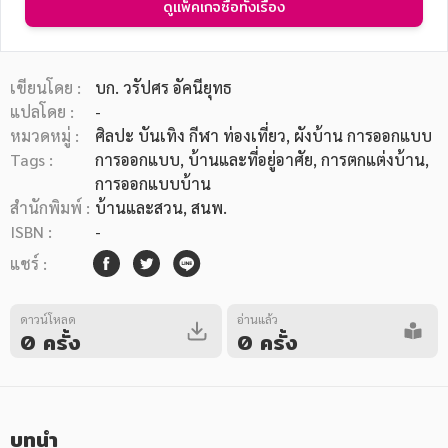
ดูแพ็คเกจซื้อทั้งเรื่อง
เขียนโดย :
บก. วรัปศร อัคนียุทธ
แปลโดย :
-
หมวดหมู่ :
ศิลปะ บันเทิง กีฬา ท่องเที่ยว
, ผังบ้าน การออกแบบ
หมวดหมู่หนังสือ
Tags :
การออกแบบ
,
บ้านและที่อยู่อาศัย
,
การตกแต่งบ้าน
,
การออกแบบบ้าน
สำนักพิมพ์ :
บ้านและสวน, สนพ.
หมวดหมู่ยอดนิยม
ISBN :
-
แชร์ :
หนังสือออกใหม่
หนังสือยอดนิยม
หนังสือเช่า
อีบุ๊กอ่านฟรี
ดาวน์โหลด
อ่านแล้ว
0 ครั้ง
0 ครั้ง
หนังสือเสียง
โปรโมชั่นลดราคา
หมวดหมู่หนังสือ
บทนำ