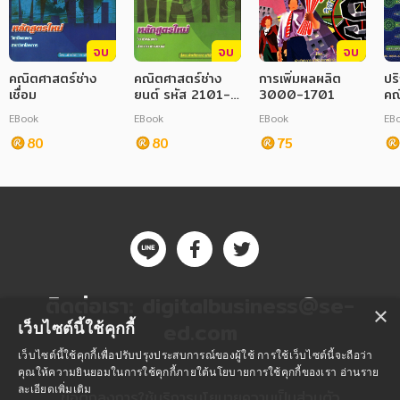
จบ
จบ
จบ
คณิตศาสตร์ช่าง
คณิตศาสตร์ช่าง
การเพิ่มผลผลิต
ปร
เชื่อม
ยนต์ รหัส 2101-
3000-1701
คณ
2113
EBook
EBook
EBook
EB
80
80
75
ติดต่อเรา:
digitalbusiness@se-
×
ed.com
เว็บไซต์นี้ใช้คุกกี้
เว็บไซต์นี้ใช้คุกกี้เพื่อปรับปรุงประสบการณ์ของผู้ใช้ การใช้เว็บไซต์นี้จะถือว่า
คุณให้ความยินยอมในการใช้คุกกี้ภายใต้นโยบายการใช้คุกกี้ของเรา
อ่านราย
ละเอียดเพิ่มเติม
ข้อตกลงการใช้บริการ
นโยบายความเป็นส่วนตัว