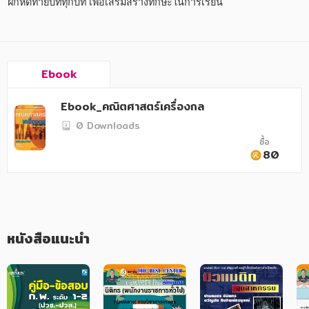
อาหาร สุขภาพ การแพทย์
ฝึกหัดท้ายบททุกบท เพื่อเสริมสร้างทักษะในการเรียน
ศิลปะ บันเทิง กีฬา ท่องเที่ยว
สังคม วัฒนธรรม การปกครอง ศาสนาและปรัชญา
Ebook
ศาสนา และปรัชญา
Ebook_คณิตศาสตร์เครื่องกล
กฎหมาย สัญญา ภาษี
0 Downloads
การเงิน การลงทุน บริหาร
ซื้อ
80
นิตยสาร หนังสือพิมพ์
ครอบครัว
วรรณกรรม
หนังสือแนะนำ
การเกษตร ชีววิทยา
การเรียน การศึกษา
เทคโนโลยี การสื่อสาร วิทยาศาสตร์