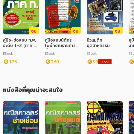
ภาษาศาสตร์
หนังสือเด็ก
จบ
จบ
จบ
การพัฒนาตนเอง
คู่มือ-ข้อสอบ ก.พ.
คู่มือสอบนิติกร
นิวแมติก
คู
ระดับ 1-2 (ภาค ก.
(พนักงานราชการ
อุตสาหกรรม
งา
ความรู้ทั่วไป
ความรู้ความสามารถ
ทั่วไป) (ส่วนกลาง)
ปศุ
EBook
EBook
EBook
EB
ทั่วไป)
กรมวิชาการเกษตร
การ์ตูนความรู้ การ์ตูน
175
ปี 68
260
93
-15%
การ์ตูนมังงะ (Manga)
หนังสือที่คุณน่าจะสนใจ