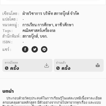
เขียนโดย :
ฝ่ายวิชาการ บริษัท สกายบุ๊กส์ จำกัด
แปลโดย :
-
หมวดหมู่ :
การเรียน การศึกษา
, อาชีวศึกษา
Tags :
คณิตศาสตร์เครื่องกล
หมวดหมู่หนังสือ
สำนักพิมพ์ :
สกายบุ๊กส์, บจก.
ISBN :
-
แชร์ :
หมวดหมู่ยอดนิยม
ดาวน์โหลด
อ่านแล้ว
0 ครั้ง
0 ครั้ง
หนังสือออกใหม่
หนังสือยอดนิยม
หนังสือเช่า
อีบุ๊กอ่านฟรี
หนังสือเสียง
โปรโมชั่นลดราคา
บทนำ
หมวดหมู่หนังสือ
    ประกอบด้วยวัตถุประสงค์ในการเรียนรู้ในแต่ละบทมีเนื้อหาละเอียด
ครอบคลุมตามหลักสูตร มีตัวอย่างจากง่ายไปหายากทุกเรื่อง และแบบ