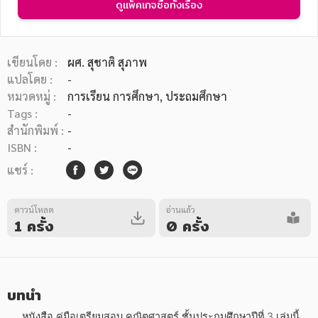
ดูแพ็คเกจซื้อทั้งเรื่อง
เขียนโดย :
ผศ. สุชาติ สุภาพ
แปลโดย :
-
หมวดหมู่ :
การเรียน การศึกษา
, ประถมศึกษา
หมวดหมู่หนังสือ
Tags :
-
สำนักพิมพ์ :
-
ISBN :
-
หมวดหมู่ยอดนิยม
แชร์ :
ดาวน์โหลด
อ่านแล้ว
หนังสือออกใหม่
หนังสือยอดนิยม
หนังสือเช่า
อีบุ๊กอ่านฟรี
1 ครั้ง
0 ครั้ง
หนังสือเสียง
โปรโมชั่นลดราคา
บทนำ
หมวดหมู่หนังสือ
     หนังสือ คู่มือเตรียมสอบ คณิตศาสตร์ ชั้นประถมศึกษาปีที่ 3 เล่มนี้ 