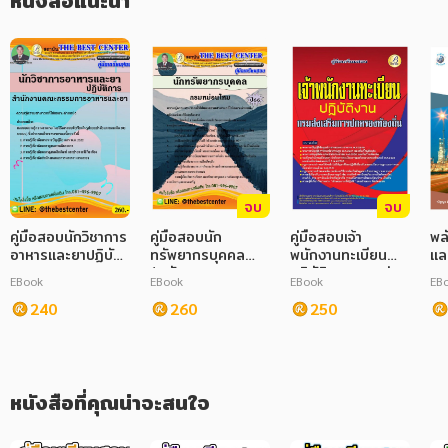
หนังสือแนะนำ
ภาษาศาสตร์
หนังสือเด็ก
การพัฒนาตนเอง
ความรู้ทั่วไป
การ์ตูนความรู้ การ์ตูน
จบ
จบ
การ์ตูนมังงะ (Manga)
คู่มือสอบนักวิชาการ
คู่มือสอบนัก
คู่มือสอบเจ้า
พล
อาหารและยาปฏิบัติ
ทรัพยากรบุคคล
พนักงานทะเบียน
แล
การ สนง.คณะ
(พนักงานราชการ
ปฏิบัติงาน กรมส่ง
EBook
EBook
EBook
EB
กรรมการอาหารและ
ทั่วไป) กรมหม่อน
เสริมการปกครอง
ยา
240
ไหม
260
ท้องถิ่น
250
หนังสือที่คุณน่าจะสนใจ