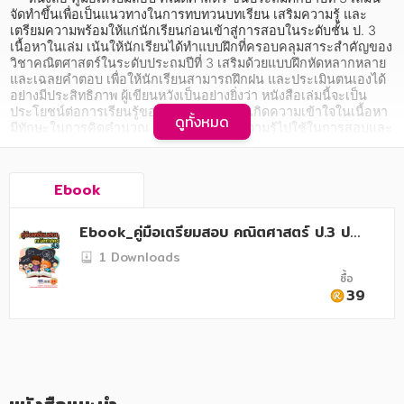
อาหาร สุขภาพ การแพทย์
จัดทำขึ้นเพื่อเป็นแนวทางในการทบทวนบทเรียน เสริมความรู้ และ
เตรียมความพร้อมให้แก่นักเรียนก่อนเข้าสู่การสอบในระดับชั้น ป. 3 
ศิลปะ บันเทิง กีฬา ท่องเที่ยว
เนื้อหาในเล่ม เน้นให้นักเรียนได้ทำแบบฝึกที่ครอบคลุมสาระสำคัญของ
วิชาคณิตศาสตร์ในระดับประถมปีที่ 3 เสริมด้วยแบบฝึกหัดหลากหลาย 
สังคม วัฒนธรรม การปกครอง ศาสนาและปรัชญา
และเฉลยคำตอบ เพื่อให้นักเรียนสามารถฝึกฝน และประเมินตนเองได้
อย่างมีประสิทธิภาพ ผู้เขียนหวังเป็นอย่างยิ่งว่า หนังสือเล่มนี้จะเป็น
ศาสนา และปรัชญา
ประโยชน์ต่อการเรียนรู้ของนักเรียน ช่วยให้เกิดความเข้าใจในเนื้อหา 
ดูทั้งหมด
มีทักษะในการคิดคำนวณ และสามารถนำความรู้ไปใช้ในการสอบและ
ในชีวิตประจำวันได้อย่างมั่นใจ
กฎหมาย สัญญา ภาษี
     ถ้าท่านสนใจหนังสือนี้ในรูปแบบ E-BOOK ก็มีจำหน่ายที่เว็บไซต์ 
การเงิน การลงทุน บริหาร
ร้านนายอินทร์ , MEB , อุ๊กบี, ซีเอ็ด , hytexts , ศูนย์หนังสือจุฬา ฯ 
Ebook
และDDebook
นิตยสาร หนังสือพิมพ์
     สำหรับท่านที่สนใจหนังสือของกระผมแต่หาซื้อตามร้านหนังสือ
Ebook_คู่มือเตรียมสอบ คณิตศาสตร์ ป.3 ปรั
ทั่วไปไม่ได้ สามารถซื้อออนไลน์ที่แอปต่าง ๆ โดยสแกน QR โค้ดข้าง
บปรุงใหม่ 2568
ครอบครัว
1 Downloads
ล่างนี้
ซื้อ
(ที่ช้อปปี้มีหนังสือมากที่สุด)
วรรณกรรม
39
การเกษตร ชีววิทยา
การเรียน การศึกษา
เทคโนโลยี การสื่อสาร วิทยาศาสตร์