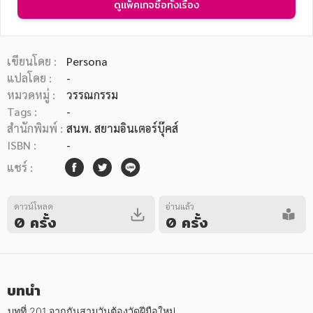
ดูแพ็คเกจซื้อทั้งเรื่อง
เขียนโดย :
Persona
แปลโดย :
-
หมวดหมู่ :
วรรณกรรม
หมวดหมู่หนังสือ
Tags :
-
สำนักพิมพ์ :
สนพ. สยามอินเตอร์บุ๊คส์
ISBN :
-
หมวดหมู่ยอดนิยม
แชร์ :
ดาวน์โหลด
อ่านแล้ว
หนังสือออกใหม่
หนังสือยอดนิยม
หนังสือเช่า
อีบุ๊กอ่านฟรี
0 ครั้ง
0 ครั้ง
หนังสือเสียง
โปรโมชั่นลดราคา
บทนำ
หมวดหมู่หนังสือ
บทที่ 201 จากกันสามวันต้องวัดฝีมือใหม่
