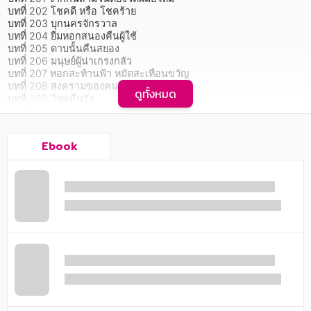
อาหาร สุขภาพ การแพทย์
บทที่ 202 โชคดี หรือ โชคร้าย

บทที่ 203 บุกนครจักรวาล

ศิลปะ บันเทิง กีฬา ท่องเที่ยว
บทที่ 204 ยืมหอกสนองคืนผู้ใช้

บทที่ 205 ดาบนั้นคืนสยอง

สังคม วัฒนธรรม การปกครอง ศาสนาและปรัชญา
บทที่ 206 มนุษย์ผู้น่าเกรงกลัว

บทที่ 207 หอกสะท้านฟ้า หมัดสะเทือนขวัญ

ศาสนา และปรัชญา
บทที่ 208 สงครามของคนสองคน

ดูทั้งหมด
บทที่ 209 วิหคคืนรัง

บทที่ 210 จักรพรรคดิอสูร

กฎหมาย สัญญา ภาษี
ฯลฯ
การเงิน การลงทุน บริหาร
Ebook
       เมื่อบรรยากาศของสงครามครั้งแรกในชีวิตที่ศิลาได้สัมผัส
นิตยสาร หนังสือพิมพ์
ปลุก 
"สัตว์ร้าย"
 ที่หลับใหลอยู่ในร่างของ 
"ศิลา"
 ได้ลืมตาตื่นขึ้นมาใน
โลกเสมือนจริง คราวนี้ไม่ใช่เพียงแค่ 
"ศิลา"
 เท่านั้นที่รับรู้ได้ แต่ทุกคน
ครอบครัว
จะได้เห็นตัวตนของด้านมืดในจิตใจของ 
"ศิลา"
 พยัคฆ์ร้ายที่ไม่ยอมสยบ
ต่อผู้ใดและไร้ความปราณีต่อศัตรู ทำให้ 
"ศิลา"
 ได้รับการเรียกขานด้วย
นามที่โหดร้ายว่า 
"จักพรรดิอสูร"
วรรณกรรม
การเกษตร ชีววิทยา
การเรียน การศึกษา
เทคโนโลยี การสื่อสาร วิทยาศาสตร์