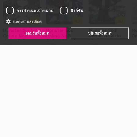
การกำหนดเป้าหมาย
ฟังก์ชั่น
จบ
จบ
จบ
แสดงรายละเอียด
Monster Soul
Monster Soul
Monster Soul
Mo
ยอมรับทั้งหมด
ปฏิเสธทั้งหมด
Online No.9
Online No.5
Online No.8 นคร
On
มังกรพยัคฆ์
รัตติกาลนิรันดร์
ไร้ขอบเขต
มร
EBook
EBook
EBook
EB
149
149
149
จำเป็นอย่างยิ่ง
ประสิทธิภาพในการทำงาน
การกำหนดเป้าหมาย
ฟังก์ชั่น
คุกกี้ที่จำเป็นอย่างยิ่งช่วยให้เว็บไซต์สามารถทำงานได้ เช่น เพื่อการล็อกอินและ
จัดการบัญชีผู้ใช้ เว็บไซต์จะไม่สามารถใช้งานได้ตามปกติหากไม่มีคุกกี้ที่จำเป็นอย่าง
ยิ่งนี้
sessionId
ติดต่อเรา:
digitalbusiness@se-
.bundanjai.com
ed.com
30 นาที
ใช้สำหรับเก็บพฤติกรรมการใช้งานในเว็บไซต์ เพื่อนำไปปรับปรุงผลิตภัณฑ์และ