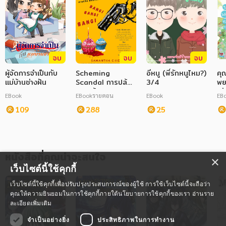
จบ
จบ
จบ
ผู้จัดการจำเป็นกับ
Scheming
อีหนู (พี่รักหนูไหม?)
คุ
แม่บ้านช่างฝัน
Scandal การปล้น
3/4
พย
ขนมเค้ก และกอง
เล่
EBook
EBook
รายตอน
EBook
EB
ซากมะเขือเทศ
109
288
25
หนังสือที่คุณน่าจะสนใจ
×
เว็บไซต์นี้ใช้คุกกี้
เว็บไซต์นี้ใช้คุกกี้เพื่อปรับปรุงประสบการณ์ของผู้ใช้ การใช้เว็บไซต์นี้จะถือว่า
คุณให้ความยินยอมในการใช้คุกกี้ภายใต้นโยบายการใช้คุกกี้ของเรา
อ่านราย
ละเอียดเพิ่มเติม
จำเป็นอย่างยิ่ง
ประสิทธิภาพในการทำงาน