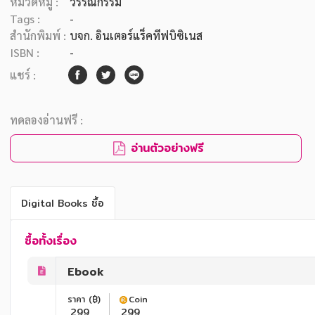
หมวดหมู่ :
วรรณกรรม
Tags :
-
สำนักพิมพ์ :
บจก. อินเตอร์แร็คทีฟบิซิเนส
ISBN :
-
แชร์ :
ทดลองอ่านฟรี :
อ่านตัวอย่างฟรี
Digital Books ซื้อ
ซื้อทั้งเรื่อง
Ebook
ราคา (฿)
Coin
299
299