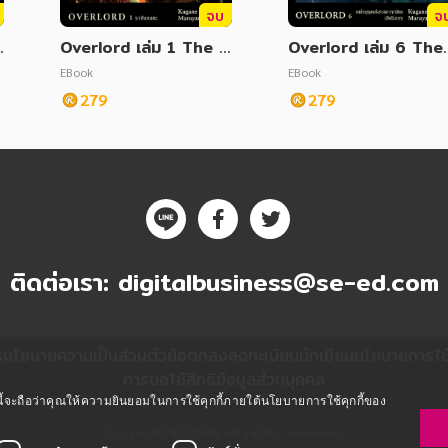
จบ
จ
d
Overlord เล่ม 1 The u
Overlord เล่ม 6 The
ndead king ราชันอมตะ
Man in the Kingdom
EBook
EBook
หล่าบุรุษแห่งราชอาณาจ
279
279
ร (ปัจฉิมบท)
ติดต่อเรา:
digitalbusiness@se-ed.com
ร
นโยบายความเป็นส่วนตัว
ข้อตกลงลงทะเบียนนักเขียน
นโยบายการใช้ค
การขอใช้สิทธิข้อมูลส่วนบุคคล
ซต์นี้จะถือว่าคุณให้ความยินยอมในการใช้คุกกี้ภายใต้นโยบายการใช้คุกกี้ของ
Copyright © 2020 All rights reserved.