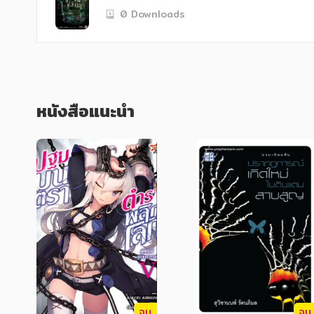
0 Downloads
      การอาละวาดของยัลดาเบาท์กลายเป็นเรื่
เกี่ยวกับสุสานลึกลับขนาดยักษ์ที่ไม่มีใครรู
มหาศาลมาล่อใจ แต่พวกเขาหาได้รู้ไม่... ว่าที
ทั้งหมดจะเอาชีวิตรอดได้หรือไม่ ชะตากรรมขอ
หนังสือแนะนำ
พิมพ์รวมกว่า 7 ล้านเล่มในประเทศญี่ปุ่น!
จบ
จบ