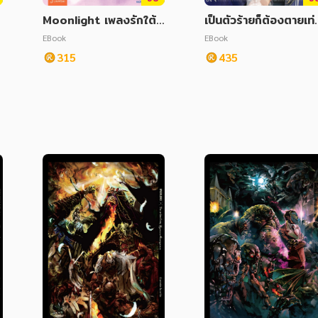
Moonlight เพลงรักใต้แ
เป็นตัวร้ายก็ต้องตายเท่าน
สงจันทร์ เล่ม 3
น เล่ม 4
EBook
EBook
315
435