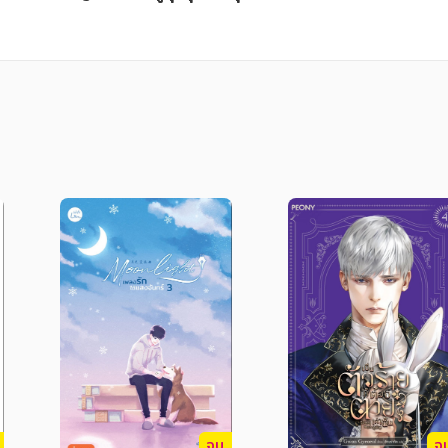
องใหญ่ ที่เล่าลือไปถึงจักรวรรดิบาฮารุสอันเป็นค
้จัก เป็นเหตุให้เวิร์กเกอร์ของจักรวรรดิจำนวนสิบแ
่นั่นคือคือมหาสุสานนาซาลิค ฐานที่มั่นของไอนซ์ อู
งผู้ที่หาญกล้าย่างเข้าสู่สุสานจะเป็นเช่นไร ติดต
จบ
จ