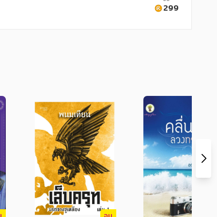
299
ู่สงครามของราชอาณาจักร พร้อมด้วยข่าวลือ
ปดคนถูกส่งไปเพื่อสำรวจ โดยมีค่าตอบแทน
ล โกว์น!

ามได้ในเล่ม 7 ของนิยายยอดฮิตที่สร้างยอด
บ
จบ