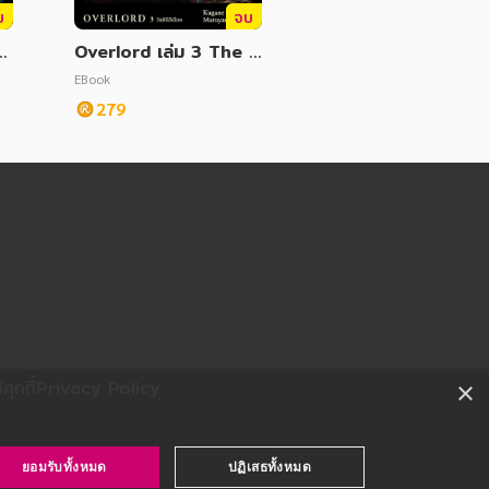
บ
จบ
Overlord เล่ม 3 The b
 เ
loody Valkyrie วัลคีรีสี
EBook
ัก
เลือด
279
ุกกี้
Privacy Policy
×
ยอมรับทั้งหมด
ปฏิเสธทั้งหมด