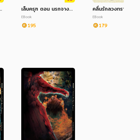
ั้
เล็บครุฑ ตอน นรกจางซูเ
คลื่นรักลวงทราย
หลียง เล่ม 5
EBook
EBook
195
179