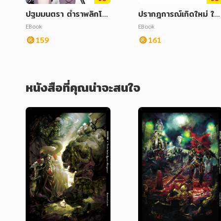
ปฐมมนตรา ตำราพลิกโล
ปรากฎการณ์เกิดใหม่ ใน
ก เล่ม 5 ผู้พิทักษ์สุสานสว
ดินแดนสาบสูญ
EBook
EBook
รรค์
159
161
หนังสือที่คุณน่าจะสนใจ