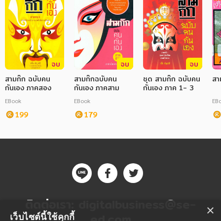
จบ
จบ
จบ
สามก๊ก ฉบับคน
สามก๊กฉบับคน
ชุด สามก๊ก ฉบับคน
สา
กันเอง ภาคสอง
กันเอง ภาคสาม
กันเอง ภาค 1- 3
EBook
EBook
EB
199
179
ติดต่อเรา:
digitalbusiness@se-
×
ed.com
เว็บไซต์นี้ใช้คุกกี้