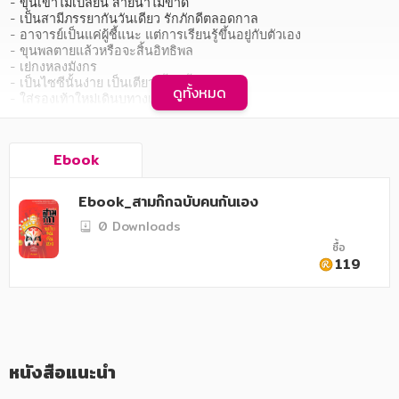
อาหาร สุขภาพ การแพทย์
- ขุนเขาไม่เปลี่ยน สายน้ำไม่ขาด

- เป็นสามีภรรยากันวันเดียว รักภักดีตลอดกาล

- อาจารย์เป็นแค่ผู้ชี้แนะ แต่การเรียนรู้ขึ้นอยู่กับตัวเอง

ศิลปะ บันเทิง กีฬา ท่องเที่ยว
- ขุนพลตายแล้วหรือจะสิ้นอิทธิพล

- เย่กงหลงมังกร

สังคม วัฒนธรรม การปกครอง ศาสนาและปรัชญา
- เป็นไซซีนั้นง่าย เป็นเตียวเสี้ยนนั้นยาก

ดูทั้งหมด
- ใส่รองเท้าใหม่เดินบทางเก่า

ศาสนา และปรัชญา
- โหนกเหนือตา

     ฯลฯ
กฎหมาย สัญญา ภาษี
Ebook
   จากมหากาพย์เรื่องเยี่ยมแห่งเอเชีย สู่การจัดลำดับวิธีคิดในรูปแบบ
การเงิน การลงทุน บริหาร
ต่างๆ ในการต่อสู้แข่งขันของสังคม จึงไม่แปลกที่ "สามก๊ก" จะเป็น
Ebook_สามก๊กฉบับคนกันเอง
ตำนานอับดับหนึ่งที่มีคนพูดถึงมากที่สุด มีประวัติความเป็นมายาวนานที่
นิตยสาร หนังสือพิมพ์
0 Downloads
สุด และแฝงไว้ด้วยเล่ห์เหลี่ยมแพรวพราวมากที่สุด "เอื้อ อัญชลี" นัก
เขียนฝีมือเยี่ยมแห่งบรรณพิภพของไทย เป็นอีกผู้หนึ่งที่ศึกษาเรื่องราว
ซื้อ
ครอบครัว
ของ "สามก๊ก" อย่างละเอียดละออ กระทั่งถ่ายทอดและเรียบเรียงลงใน
119
คอลัมน์ "สามก๊กฉบับคนกันเอง" ลงในนิตยสาร มติชนสุดสัปดาห์ สร้าง
วรรณกรรม
ชื่อให้เธอเป็นที่กล่าวขวัญว่าเป็นหนึ่งในนักเขียนไทยเพียงไม่กี่คนที่
รอบรู้เรื่องสามก๊กอย่างลึกซึ้ง ดังนั้น จึงไม่แปลกที่หนังสือจากการเรียบ
เรียงของเธอเล่มล่าสุด "สามก๊กฉบับคนกันเอง ภาคหนึ่ง : ขุนเขาไม่
การเกษตร ชีววิทยา
เปลี่ยนสายน้ำไม่ขาด" เล่มนี้ จะปรากฏสู่สายตาท่านผู้อ่าน โดยยังคง
ลีลาการเรียบเรียงเหมือนเดิม ขณะเดียวกันก็ยังเพิ่ม "ความพิเศษ" ด้วย
การเรียน การศึกษา
หนังสือแนะนำ
การกล่าวถึงวรรณกรรมร่วมสมัยของจีนอีกหลายเรื่อง รวมถึง "คน
พิเศษ" คนใหม่ๆ ที่จะมาพูดคุยเกี่ยวกับมหากาพย์สามก๊กพร้อมกับผู้เขียน
เทคโนโลยี การสื่อสาร วิทยาศาสตร์