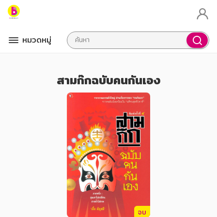
หมวดหมู่
สามก๊กฉบับคนกันเอง
จบ