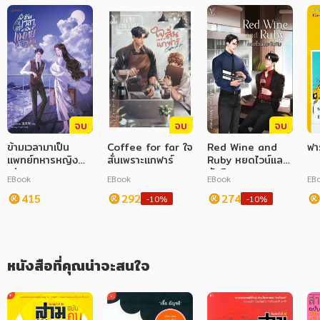
อย่างออกรสด้วยลีลาอันเป็นอัตลักษณ์
ภาษาศาสตร์
หนังสือเด็ก
การพัฒนาตนเอง
ความรู้ทั่วไป
จบ
จบ
จบ
การ์ตูนความรู้ การ์ตูน
ข้ามเวลามาเป็น
Coffee for far ใจ
Red Wine and
ฟาร
แพทย์ทหารหญิง
สั่นเพราะแกฟาร์
Ruby หยดไวน์และ
การ์ตูนมังงะ (Manga)
เล่ม 1
ทับทิม
EBook
EBook
EBook
EB
415
292
274
-10%
-10%
หนังสือที่คุณน่าจะสนใจ