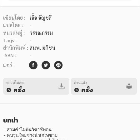
เขียนโดย :
เอื้อ อัญชลี
แปลโดย :
-
หมวดหมู่ :
วรรณกรรม
Tags :
-
หมวดหมู่หนังสือ
สำนักพิมพ์ :
สนพ. มติชน
ISBN :
-
แชร์ :
หมวดหมู่ยอดนิยม
ดาวน์โหลด
อ่านแล้ว
0 ครั้ง
0 ครั้ง
หนังสือออกใหม่
หนังสือยอดนิยม
หนังสือเช่า
อีบุ๊กอ่านฟรี
หนังสือเสียง
โปรโมชั่นลดราคา
บทนำ
หมวดหมู่หนังสือ
- สามคำไม่พ้นวิชาชีพตน

- คนรุ่นใหม่ช่างน่าเกรงขาม
