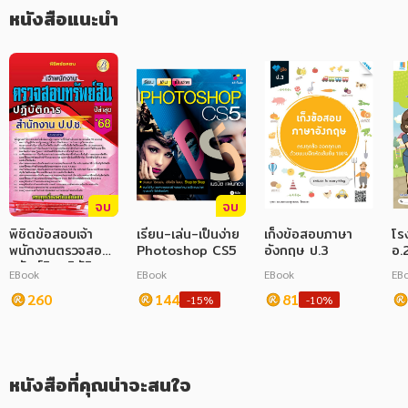
หนังสือแนะนำ
ภาษาศาสตร์
หนังสือเด็ก
การพัฒนาตนเอง
ความรู้ทั่วไป
การ์ตูนความรู้ การ์ตูน
จบ
จบ
การ์ตูนมังงะ (Manga)
พิชิตข้อสอบเจ้า
เรียน-เล่น-เป็นง่าย
เก็งข้อสอบภาษา
โร
พนักงานตรวจสอบ
Photoshop CS5
อังกฤษ ป.3
อ.
ทรัพย์สินปฏิบัติการ
EBook
EBook
EBook
EB
สำนักงาน ป.ป.ช. ปี
68
260
144
81
-15%
-10%
หนังสือที่คุณน่าจะสนใจ