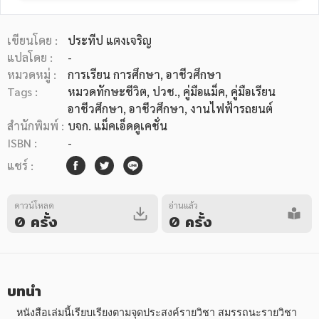
เขียนโดย :
ประทีป แตงเจริญ
แปลโดย :
-
หมวดหมู่ :
การเรียน การศึกษา
, อาชีวศึกษา
Tags :
หมวดทักษะชีวิต
,
ปวช.
,
คู่มือแม็ค
,
คู่มือเรียน
หมวดหมู่หนังสือ
อาชีวศึกษา
,
อาชีวศึกษา
,
งานไฟฟ้ารถยนต์
สำนักพิมพ์ :
บจก. แม็คเอ็ดดูเคชั่น
ISBN :
-
หมวดหมู่ยอดนิยม
แชร์ :
ดาวน์โหลด
อ่านแล้ว
หนังสือออกใหม่
หนังสือยอดนิยม
หนังสือเช่า
อีบุ๊กอ่านฟรี
0 ครั้ง
0 ครั้ง
หนังสือเสียง
โปรโมชั่นลดราคา
บทนำ
หมวดหมู่หนังสือ
   หนังสือเล่มนี้เรียบเรียงตามจุดประสงค์รายวิชา สมรรถนะรายวิชา 