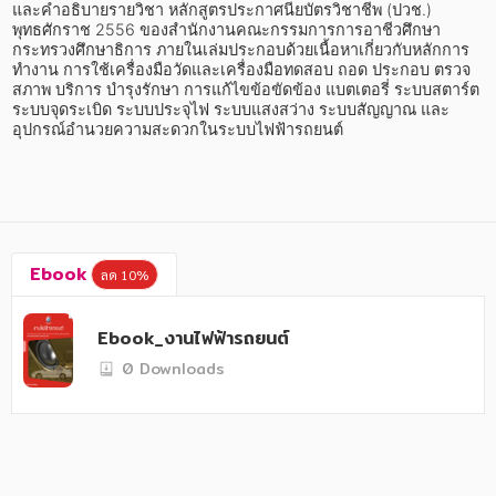
อาหาร สุขภาพ การแพทย์
และคำอธิบายรายวิชา หลักสูตรประกาศนียบัตรวิชาชีพ (ปวช.) 
พุทธศักราช 2556 ของสำนักงานคณะกรรมการการอาชีวศึกษา 
ศิลปะ บันเทิง กีฬา ท่องเที่ยว
กระทรวงศึกษาธิการ ภายในเล่มประกอบด้วยเนื้อหาเกี่ยวกับหลักการ
ทำงาน การใช้เครื่องมือวัดและเครื่องมือทดสอบ ถอด ประกอบ ตรวจ
สภาพ บริการ บำรุงรักษา การแก้ไขข้อขัดข้อง แบตเตอรี่ ระบบสตาร์ต 
สังคม วัฒนธรรม การปกครอง ศาสนาและปรัชญา
ระบบจุดระเบิด ระบบประจุไฟ ระบบแสงสว่าง ระบบสัญญาณ และ
อุปกรณ์อำนวยความสะดวกในระบบไฟฟ้ารถยนต์
ศาสนา และปรัชญา
กฎหมาย สัญญา ภาษี
การเงิน การลงทุน บริหาร
นิตยสาร หนังสือพิมพ์
Ebook
ลด 10%
ครอบครัว
Ebook_งานไฟฟ้ารถยนต์
วรรณกรรม
0 Downloads
การเกษตร ชีววิทยา
การเรียน การศึกษา
เทคโนโลยี การสื่อสาร วิทยาศาสตร์