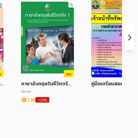
บ
จบ
สบ
ภาษาอังกฤษในชีวิตจริง
คู่มือเตรียมสอบ เจ้าหน้า
ปฐ
1
ทรัพยากรบุคคล ทอท.
EBook
135
-10%