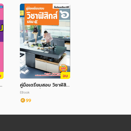
บ
จบ
า
คู่มือเตรียมสอบ วิชาฟิสิก
ส์ เล่ม 5 ชั้น ม.6
EBook
99