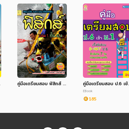
จ
คู่มือเตรียมสอบ ฟิสิกส์ เ
คู่มือเตรียมสอบ ป.6 เข้
)
ล่ม 1 ม.4
ม.1 (ฉบับปรับปรุง)
EBook
185