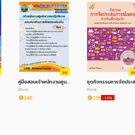
จบ
จ
คู่มือสอบเจ้าพนักงานศูนย์
ชุดกิจกรรมการจัดประ
เยาวชนปฏิบัติงาน กรมส่
การณ์เพลงสำหรับเด็ก
EBook
EBook
งเสริมการปกครองท้องถิ่
มวัย
240
135
-10%
น