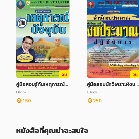
จบ
จบ
คู่มือสอบรู้ทันเหตุการณ์ปั
คู่มือสอบนักวิเคราะห์งบป
จจุบัน อัพเดท มีนาคม 25
ระมาณปฏิบัติการ สำนักง
EBook
EBook
60
บประมาณ ปี 2563
150
250
หนังสือที่คุณน่าจะสนใจ