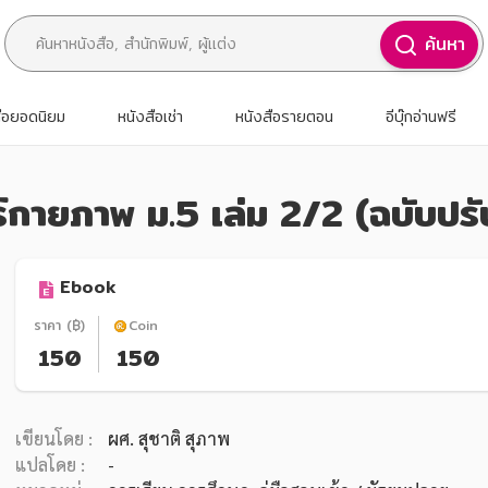
ค้นหา
สือยอดนิยม
หนังสือเช่า
หนังสือรายตอน
อีบุ๊กอ่านฟรี
ร์กายภาพ ม.5 เล่ม 2/2 (ฉบับปรั
Ebook
ราคา (฿)
Coin
150
150
เขียนโดย :
ผศ. สุชาติ สุภาพ
แปลโดย :
-